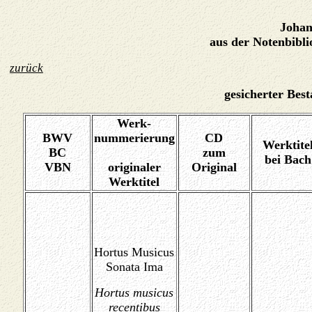
Joha
aus der Notenbibl
gesicherter Best
Werk-
BWV
nummerierung
CD
Werktite
BC
zum
bei Bach
VBN
originaler
Original
Werktitel
Hortus Musicus
Sonata Ima
Hortus musicus
recentibus