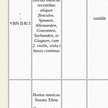
Hortus musicus
recentibus
aliquot
-
flosculos.
-
entfällt
Spnaten,
VBN II/R/3
Allemanden,
Couranten,
Sarbanden, et
Giuguen, cum
2. violin, viola t
basso continuo
Hortus musicus
Sonata XIma