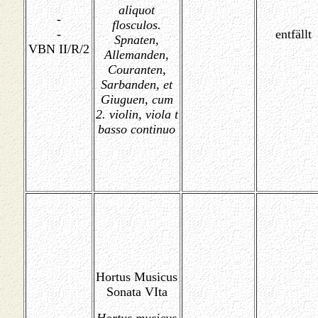
aliquot
-
flosculos.
-
entfällt
Spnaten,
VBN II/R/2
Allemanden,
Couranten,
Sarbanden, et
Giuguen, cum
2. violin, viola t
basso continuo
Hortus Musicus
Sonata VIta