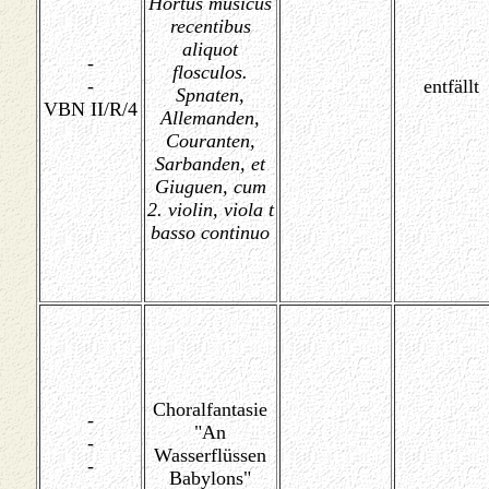
Hortus musicus
recentibus
aliquot
-
flosculos.
-
entfällt
Spnaten,
VBN II/R/4
Allemanden,
Couranten,
Sarbanden, et
Giuguen, cum
2. violin, viola t
basso continuo
Choralfantasie
-
"An
-
Wasserflüssen
-
Babylons"