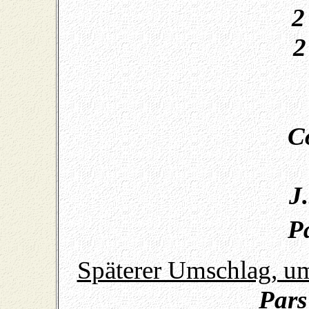
2
2
C
J
P
Späterer Umschlag, u
Pars