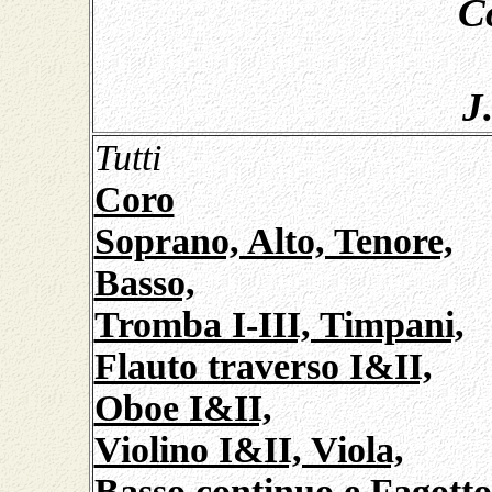
C
J
Tutti
Coro
Soprano, Alto, Tenore,
Basso,
Tromba I-III, Timpani,
Flauto traverso I&II,
Oboe I&II,
Violino I&II, Viola,
Basso continuo e Fagotto