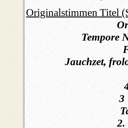
Originalstimmen Titel (
Or
Tempore Na
F
Jauchzet, frolo
4
3
T
2.