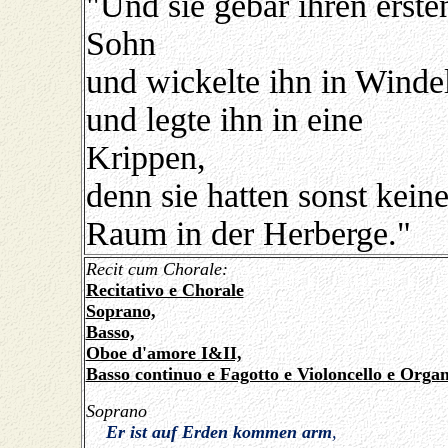
"Und sie gebar ihren erste
Sohn
und wickelte ihn in Winde
und legte ihn in eine
Krippen,
denn sie hatten sonst kein
Raum in der Herberge."
Recit cum Chorale:
Recitativo e Chorale
Soprano,
Basso,
Oboe d'amore I&II,
Basso continuo e Fagotto e Violoncello e Orga
Soprano
Er ist auf Erden kommen arm
,