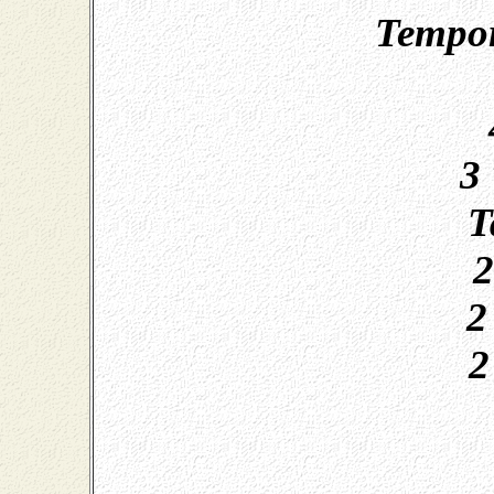
Tempor
3
T
2
2
2