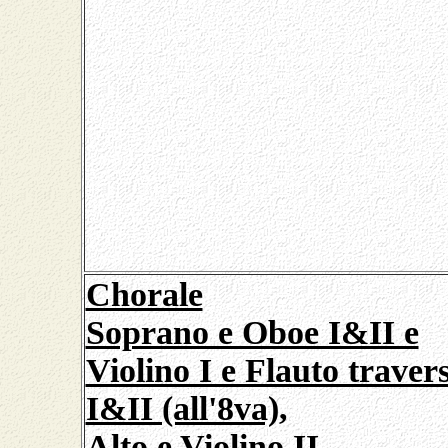
Chorale
Soprano e Oboe I&II e
Violino I e Flauto traver
I&II (all'8va),
Alto e Violino II,