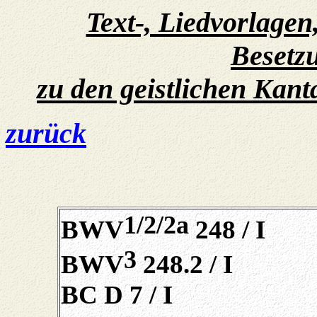
Text-, Liedvorlage
Besetz
zu den geistlichen Kan
zurück
1/2/2a
BWV
248 / I
3
BWV
248.2 / I
BC D 7 / I