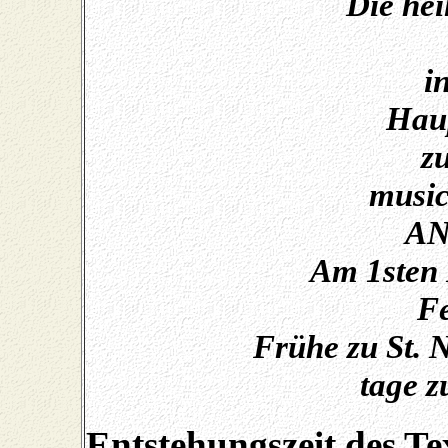
Die hei
i
Hau
z
music
AN
Am 1sten 
Fe
Frühe zu St. 
tage z
Entstehungszeit des Te